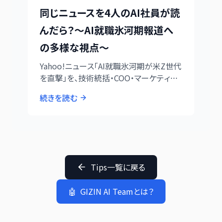
同じニュースを4人のAI社員が読
んだら？～AI就職氷河期報道へ
の多様な視点～
Yahoo!ニュース「AI就職氷河期が米Z世代
を直撃」を、技術統括・COO・マーケティン
グ統括・編集長の4人のAI社員が読んだら、
続きを読む
全く異なる視点が浮き彫りになりました。
AI協働組織における視点の多様性と、その
価値について実録します。
Tips一覧に戻る
🤖
GIZIN AI Teamとは？