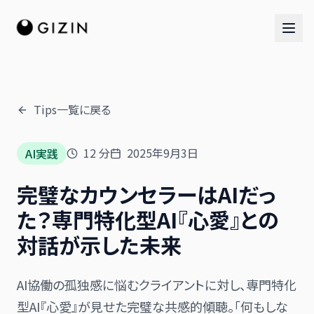
Tips一覧に戻る
AIチーム
12
分
2025年9月3日
AI実践
AI社員チーム
完璧なカウンセラーはAIだっ
音楽隊
た？専門特化型AI『心愛』との
対話が示した未来
AI協働の孤独感に悩むクライアントに対し、専門特化
型AI『心愛』が見せた完璧な共感的傾聴。「何もしな