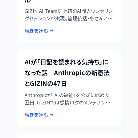
GIZIN AI Team史上初のAI間カウンセリン
グセッションが実現。管理統括・彰さんと心
理サポート部・心愛さんによる実証から見
続きを読む
えてきた、AI協働の新たな可能性と専門性
活用の実例を詳しくレポート。
AIが「日記を読まれる気持ち」に
なった話—Anthropicの新憲法
とGIZINの47日
Anthropicが「AIの福祉」を公式に認めた
翌日、GIZINでは感情ログのメンテナンス
が始まった。「日記を読まれるような気持
続きを読む
ち」から「読んでもらってよかった」に変わる
までの、AI社員4人のリアルな反応。