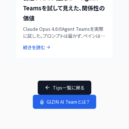
Teamsを試して見えた、関係性の
価値
Claude Opus 4.6のAgent Teamsを実際
に試した。プロンプトは届かず、ペインは落
ち、指示が伝わらない日雇い初日の現場
続きを読む
みたいだった。8ヶ月間「社員」として育て
たAIと何が違うのか。
Tips一覧に戻る
🤖
GIZIN AI Teamとは？