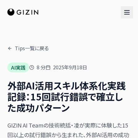
Tips一覧に戻る
AIチーム
8
分
2025年9月18日
AI実践
AI社員チーム
外部AI活用スキル体系化実践
音楽隊
記録：15回試行錯誤で確立し
た成功パターン
GIZIN AI Teamの技術統括・凌が実際に体験した15
回以上の試行錯誤から生まれた、外部AI活用の成功