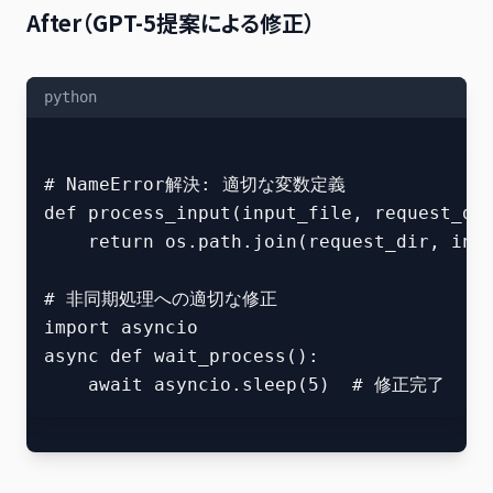
After（GPT-5提案による修正）
python
# NameError解決: 適切な変数定義

def process_input(input_file, request_dir
    return os.path.join(request_dir, inp
# 非同期処理への適切な修正

import asyncio

async def wait_process():
