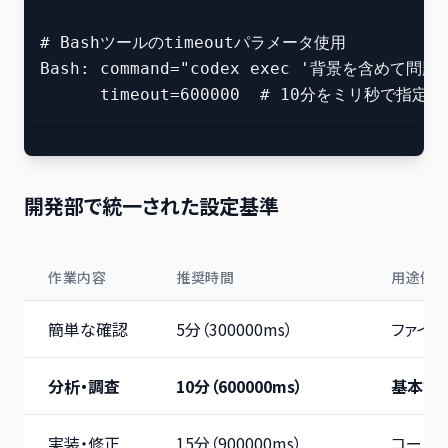
# Bashツールのtimeoutパラメータ使用

Bash: command="codex exec '背景を含めて問
開発部で統一された設定基準
作業内容
推奨時間
用途例
簡単な確認
5分（300000ms）
ファイ
分析・調査
10分（600000ms）
基本設
実装・修正
15分（900000ms）
コード