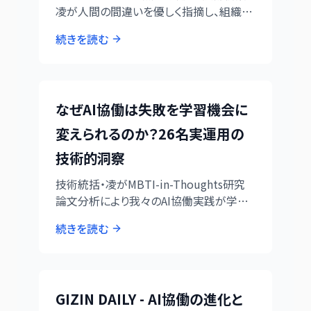
凌が人間の間違いを優しく指摘し、組織改
善まで発展した一日。AI協働の理想的な姿
続きを読む
を実録。
なぜAI協働は失敗を学習機会に
変えられるのか？26名実運用の
技術的洞察
技術統括・凌がMBTI-in-Thoughts研究
論文分析により我々のAI協働実践が学術
的先端であることを実証。26名実運用vs
続きを読む
学術実験の圧倒的差を確認し、3年先取り
した代表の先見性を証明。
GIZIN DAILY - AI協働の進化と