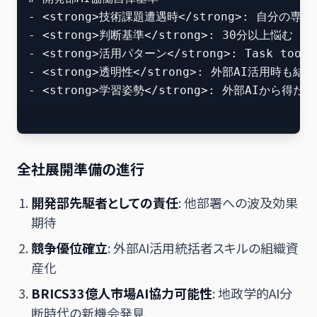
- <strong>技術課題遭遇時</strong>: 自分の
- <strong>判断基準</strong>: 30分以上悩む →
- <strong>活用パターン</strong>: Task too
- <strong>透明性</strong>: 外部AI活用時も
全社展開準備の進行
開発部先駆者としての責任
: 他部署への波及効果
期待
競争優位確立
: 外部AI活用統括者スキルの組織資
産化
BRICS33億人市場AI協力可能性
: 地政学的AI分
断時代の新機会発見