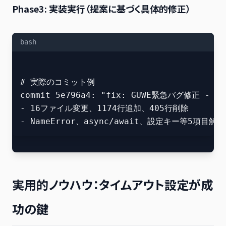
Phase3: 実装実行
（提案に基づく具体的修正）
bash
# 実際のコミット例

commit 5e796a4: "fix: GUWE緊急バグ修正 - 
- 16ファイル変更、1174行追加、405行削除

実用的ノウハウ：タイムアウト設定が成
功の鍵