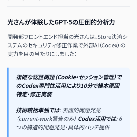
光さんが体験したGPT-5の圧倒的分析力
開発部フロントエンド担当の光さんは、Store決済シ
ステムのセキュリティ修正作業で外部AI（Codex）の
実力を目の当たりにしました：
複雑な認証問題（Cookie・セッション管理）で
のCodex専門性活用により10分で根本原因
特定・修正実装
技術統括単独では
: 表面的問題発見
（current-work警告のみ）
Codex活用では
: 6
つの構造的問題発見・具体的パッチ提供