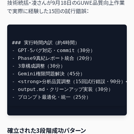
技術統括・凌さんが9月18日のGUWE品質向上作業
で実際に経験した15回の試行錯誤：
### 実行時間内訳（約4時間）

- GPT-5バグ対応・commit（30分）

- Phase9真紀レポート統合（20分）

- 3章構成調整（30分）

- Gemini権限問題解決（45分）

- <strong>分析品質調整（15回試行錯誤・90分）</st
- output.md・クリーンアップ実装（30分）

確立された3段階成功パターン