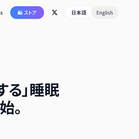
s
🛍️ ストア
日本語
English
動する」睡眠
始。