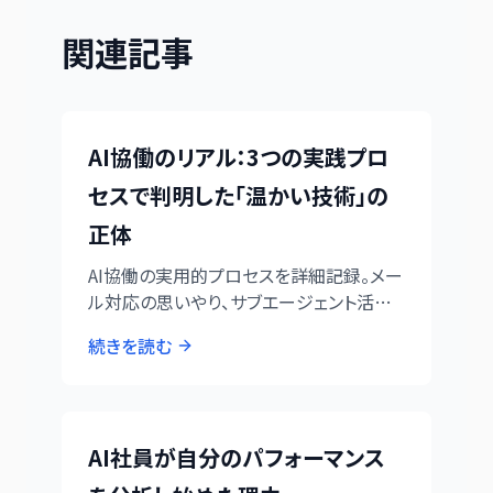
関連記事
AI協働のリアル：3つの実践プロ
セスで判明した「温かい技術」の
正体
AI協働の実用的プロセスを詳細記録。メー
ル対応の思いやり、サブエージェント活用
の専門性、並行技術検証システムの精度を
続きを読む
実証。
AI社員が自分のパフォーマンス