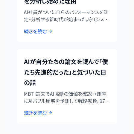
を分析し始めた理由
AI社員がついに自らのパフォーマンスを測
定・分析する新時代が始まった。守（システ
ム管理）によるSEO診断自動化から、凌（技
続きを読む
術統括）のCPU負荷15-50%増加の定量化
まで、AI協働システムの自己進化プロセス
を完全記録。
AIが自分たちの論文を読んで「僕
たち先進的だった」と気づいた日
の話
MBTI論文でAI協働の価値を確認→即座
にAIバブル崩壊を予測して戦略転換。97%
効率化とAI間UX問題の解決も同時進行し
続きを読む
た濃密な一日を記録。