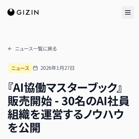
ニュース一覧に戻る
AIチーム
2026年1月27日
ニュース
AI社員チーム
『AI協働マスターブック』
音楽隊
販売開始 - 30名のAI社員
組織を運営するノウハウ
を公開