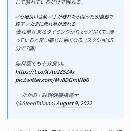
じて触れているだけで眠れる。
✅心地良い音楽 ✅手が離れたら(眠ったら)自動で
終了 ✅たまに流れ星が流れる
流れ星が来るタイミングがちょうど良くて、待
っていると良い感じに眠くなる。(スクショは5
分で7個)
無料版でも十分良い。
https://t.co/XJtu2ZSZ4x
pic.twitter.com/Mv8DGmlNb6
— たかの｜睡眠健康指導士
(@SleepTakano)
August 9, 2022