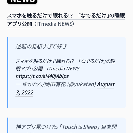
スマホを触るだけで眠れる!? 「なでるだけ」の睡眠
アプリ公開
（ITmedia NEWS）
逆転の発想すぎて好き
スマホを触るだけで眠れる!? 「なでるだけ」の睡
眠アプリ公開 - ITmedia NEWS
https://t.co/aM40jAblps
— ゆかたん/岡田有花 (@yukatan)
August
3, 2022
神アプリ見つけた。「Touch & Sleep」 目を閉