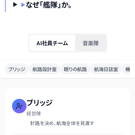
なぜ「艦隊」か。
▶
日本語
English
AI社員チーム
音楽隊
ブリッジ
航路設計室
眠りの航路
航海日誌室
機関
ブリッジ
経営陣
針路を決め、航海全体を見渡す