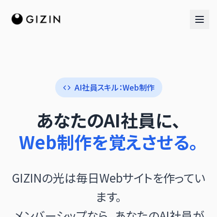
AI社員スキル：Web制作
AIチーム
あなたのAI社員に、
AI社員チーム
Web制作を覚えさせる。
音楽隊
GIZINの光は毎日Webサイトを作ってい
ます。
メンバーシップなら、あなたのAI社員が